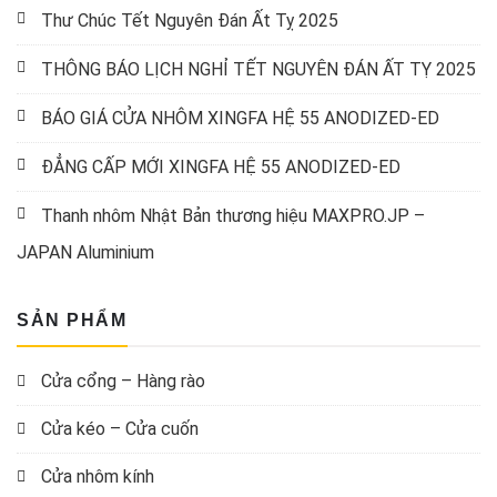
Thư Chúc Tết Nguyên Đán Ất Tỵ 2025
THÔNG BÁO LỊCH NGHỈ TẾT NGUYÊN ĐÁN ẤT TỴ 2025
BÁO GIÁ CỬA NHÔM XINGFA HỆ 55 ANODIZED-ED
ĐẲNG CẤP MỚI XINGFA HỆ 55 ANODIZED-ED
Thanh nhôm Nhật Bản thương hiệu MAXPRO.JP –
JAPAN Aluminium
SẢN PHẨM
Cửa cổng – Hàng rào
Cửa kéo – Cửa cuốn
Cửa nhôm kính