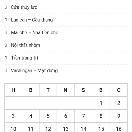
Cửa thủy lực
Lan can – Cầu thang
Mái che – Nhà tiền chế
Nội thất nhôm
Trần trang trí
Vách ngăn – Mặt dựng
H
B
T
N
S
B
C
1
2
3
4
5
6
7
8
9
10
11
12
13
14
15
16