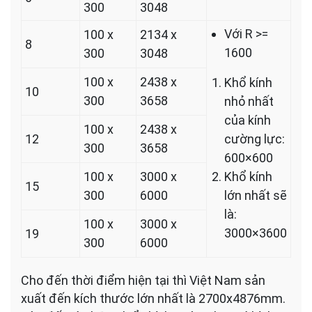
300
3048
Với R >=
100 x
2134 x
8
1600
300
3048
100 x
2438 x
Khổ kính
10
300
3658
nhỏ nhất
của kính
100 x
2438 x
12
cường lực:
300
3658
600×600
100 x
3000 x
Khổ kính
15
300
6000
lớn nhất sẽ
là:
100 x
3000 x
3000×3600
19
300
6000
Cho đến thời điểm hiện tại thì Việt Nam sản
xuất đến kích thước lớn nhất là 2700x4876mm.