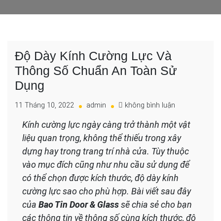
Độ Dày Kính Cường Lực Và
Thông Số Chuẩn An Toàn Sử
Dụng
cho
11 Tháng 10, 2022
admin
không bình luận
Độ
Kính cường lực ngày càng trở thành một vật
Dày
Kính
liệu quan trọng, không thể thiếu trong xây
Cường
dựng hay
trong
trang trí nhà cửa. Tùy thuộc
Lực
vào mục đích cũng như nhu cầu sử dụng để
Và
có thể chọn được kích thước, độ dày kính
Thông
Số
cường lực sao cho phù hợp. Bài viết sau đây
Chuẩn
của
Bao Tin Door & Glass
sẽ chia sẻ cho bạn
An
các thông tin về thông số cùng kích thước, độ
Toàn