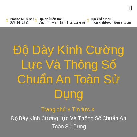
Skip
to
Nhôm Kính Bảo Tín
Cửa Sang – Nhà Sáng!
content
Phone Number
Địa chỉ liên lạc
Địa chỉ email
Cao Thị Mai, Tân Trụ, Long An
039 4442923
nhomkinhbaotin@gmail.com
Độ Dày Kính Cường
Lực Và Thông Số
Chuẩn An Toàn Sử
Dụng
Trang chủ
Tin tức
Độ Dày Kính Cường Lực Và Thông Số Chuẩn An
Toàn Sử Dụng