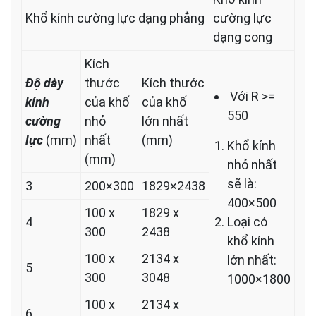
Khổ kính cường lực dạng phẳng
cường lực
dạng cong
Kích
Độ dày
thước
Kích thước
Với R >=
kính
của khố
của khố
550
cường
nhỏ
lớn nhất
lực
(mm)
nhất
(mm)
Khổ kính
(mm)
nhỏ nhất
sẽ là:
3
200×300
1829×2438
400×500
100 x
1829 x
4
Loại có
300
2438
khổ kính
100 x
2134 x
lớn nhất:
5
300
3048
1000×1800
100 x
2134 x
6