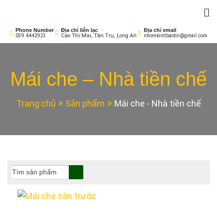
Skip
to
Nhôm Kính Bảo Tín
Cửa Sang – Nhà Sáng!
content
Phone Number
Địa chỉ liên lạc
Địa chỉ email
Cao Thị Mai, Tân Trụ, Long An
039 4442923
nhomkinhbaotin@gmail.com
Mái che – Nhà tiền chế
Trang chủ
Sản phẩm
Mái che - Nhà tiền chế