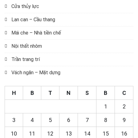
Cửa thủy lực
Lan can – Cầu thang
Mái che – Nhà tiền chế
Nội thất nhôm
Trần trang trí
Vách ngăn – Mặt dựng
H
B
T
N
S
B
C
1
2
3
4
5
6
7
8
9
10
11
12
13
14
15
16