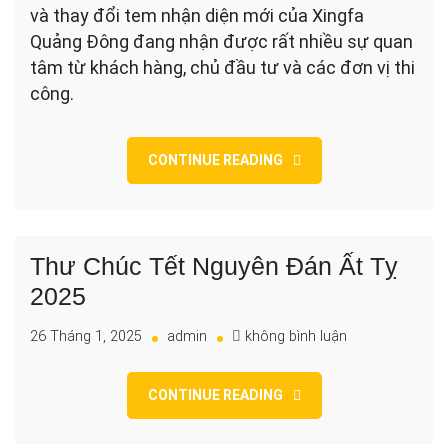
sao?
và thay đổi tem nhận diện mới của Xingfa
Quảng Đông đang nhận được rất nhiều sự quan
tâm từ khách hàng, chủ đầu tư và các đơn vị thi
công.
CONTINUE READING
Thư Chúc Tết Nguyên Đán Ất Tỵ
2025
cho
26 Tháng 1, 2025
admin
không bình luận
Thư
Chúc
CONTINUE READING
Tết
Nguyên
Đán