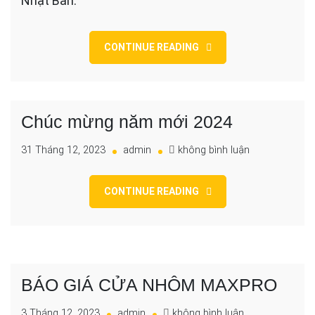
Nhật Bản.
CONTINUE READING
Chúc mừng năm mới 2024
cho
31 Tháng 12, 2023
admin
không bình luận
Chúc
mừng
CONTINUE READING
năm
mới
2024
BÁO GIÁ CỬA NHÔM MAXPRO
cho
3 Tháng 12, 2023
admin
không bình luận