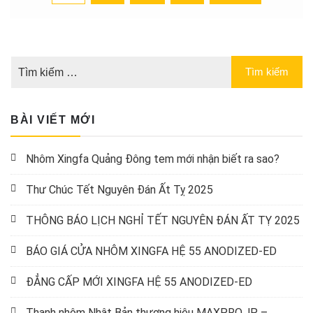
trang
bài
viết
BÀI VIẾT MỚI
Nhôm Xingfa Quảng Đông tem mới nhận biết ra sao?
Thư Chúc Tết Nguyên Đán Ất Tỵ 2025
THÔNG BÁO LỊCH NGHỈ TẾT NGUYÊN ĐÁN ẤT TỴ 2025
BÁO GIÁ CỬA NHÔM XINGFA HỆ 55 ANODIZED-ED
ĐẲNG CẤP MỚI XINGFA HỆ 55 ANODIZED-ED
Thanh nhôm Nhật Bản thương hiệu MAXPRO.JP –