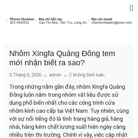
Skip
to
Nhôm Kính Bảo Tín
Cửa Sang – Nhà Sáng!
content
Phone Number
Địa chỉ liên lạc
Địa chỉ email
Cao Thị Mai, Tân Trụ, Long An
039 4442923
nhomkinhbaotin@gmail.com
Nhôm Xingfa Quảng Đông tem
mới nhận biết ra sao?
cho
3 Tháng 6, 2026
admin
không bình luận
Nhôm
Trong những năm gần đây, nhôm Xingfa Quảng
Xingfa
Đông luôn nằm trong nhóm vật liệu được sử
Quảng
Đông
dụng phổ biến nhất cho các công trình cửa
tem
nhôm kính cao cấp tại Việt Nam. Tuy nhiên, cùng
mới
với sự nổi tiếng đó là tình trạng hàng giả, hàng
nhận
nhái, hàng kém chất lượng xuất hiện ngày càng
biết
ra
nhiều trên thị trường. Chính vì vậy, việc cập nhật