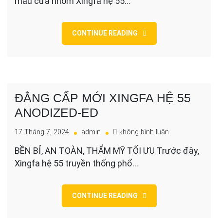
mẫu cửa nhôm Xingfa hệ 55…
NHÔM
XINGFA
HỆ
CONTINUE READING
55
ANODIZED-
ED
ĐẲNG CẤP MỚI XINGFA HỆ 55
ANODIZED-ED
cho
17 Tháng 7, 2024
admin
không bình luận
ĐẲNG
BỀN BỈ, AN TOÀN, THẨM MỸ TỐI ƯU Trước đây,
CẤP
Xingfa hệ 55 truyền thống phổ…
MỚI
XINGFA
HỆ
55
CONTINUE READING
ANODIZED-
ED