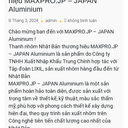
hiệu MAXPRO.JP – JAPAN
Aluminium
cho
8 Tháng 3, 2024
admin
không bình luận
Thanh
Chào mừng bạn đến với MAXPRO.JP – JAPAN
nhôm
Aluminium !
Nhật
Bản
Thanh nhôm Nhật Bản thương hiệu MAXPRO.JP
thương
– JAPAN Aluminium là sản phẩm do Công ty
hiệu
TNHH Xuất Nhập Khẩu Trung Chính hợp tác với
MAXPRO.JP
Tập đoàn LIXIL, sản xuất nhôm hàng đầu đến từ
–
JAPAN
Nhật Bản.
Aluminium
MAXPRO.JP – JAPAN Aluminium là một sản
phẩm hoàn hảo toàn diện, được sản xuất với
trọng tâm về thiết kế, kỹ thuật, màu sắc thẩm
mỹ, phù hợp với phong cách thiết kế xây dựng
hiện đại, theo quy trình sản xuất nhôm trên
Công nghệ tiên tiến chất lượng cao nhất của