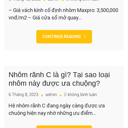
BÁO
– Giá vách kính cố định nhôm Maxpro: 3,500,000
GIÁ
vnđ/m2 – Giá cửa sổ mở quay…
CỬA
NHÔM
MAXPRO
CONTINUE READING
Nhôm rãnh C là gì? Tại sao loại
nhôm này được ưa chuộng?
cho
6 Tháng 8, 2023
admin
không bình luận
Nhôm
Hệ nhôm rãnh C đang ngày càng được ưa
rãnh
chuộng hiện nay nhờ những ưu điểm…
C
là
gì?