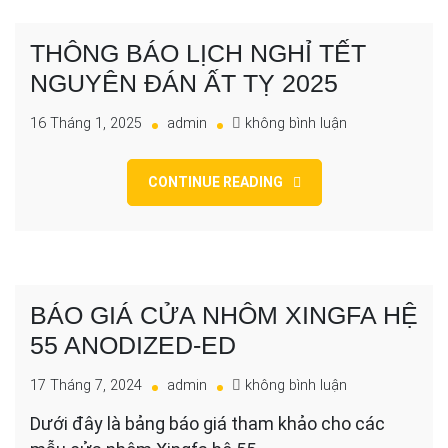
Ất
Tỵ
THÔNG BÁO LỊCH NGHỈ TẾT
2025
NGUYÊN ĐÁN ẤT TỴ 2025
cho
16 Tháng 1, 2025
admin
không bình luận
THÔNG
BÁO
CONTINUE READING
LỊCH
NGHỈ
TẾT
NGUYÊN
ĐÁN
ẤT
BÁO GIÁ CỬA NHÔM XINGFA HỆ
TỴ
2025
55 ANODIZED-ED
cho
17 Tháng 7, 2024
admin
không bình luận
BÁO
Dưới đây là bảng báo giá tham khảo cho các
GIÁ
CỬA