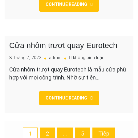
Tại
CONTINUE READING
sao
loại
nhôm
này
được
ưa
Cửa nhôm trượt quay Eurotech
chuộng?
cho
8 Tháng 7, 2023
admin
không bình luận
Cửa
Cửa nhôm trượt quay Eurotech là mẫu cửa phù
nhôm
hợp với mọi công trình. Nhờ sự tiện…
trượt
quay
Eurotech
CONTINUE READING
Phân
1
2
…
5
Tiếp