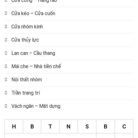
Cửa cổng – Hàng rào
Cửa kéo – Cửa cuốn
Cửa nhôm kính
Cửa thủy lực
Lan can – Cầu thang
Mái che – Nhà tiền chế
Nội thất nhôm
Trần trang trí
Vách ngăn – Mặt dựng
H
B
T
N
S
B
C