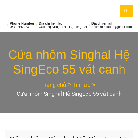
Skip
to
Nhôm Kính Bảo Tín
Cửa Sang – Nhà Sáng!
content
Phone Number
Địa chỉ liên lạc
Địa chỉ email
Cao Thị Mai, Tân Trụ, Long An
039 4442923
nhomkinhbaotin@gmail.com
Cửa nhôm Singhal Hệ
SingEco 55 vát cạnh
Trang chủ
Tin tức
Cửa nhôm Singhal Hệ SingEco 55 vát cạnh