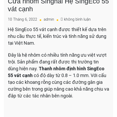
Cửa nhôm Singhal Hệ SingEco 55
vát cạnh
cho
10 Tháng 6, 2022
admin
không bình luận
Cửa
Hệ SingEco 55 vát cạnh được thiết kế dựa trên
nhôm
nhu cầu thực tế, kiến trúc và tính năng sử dụng
Singhal
Hệ
tại Việt Nam.
SingEco
55
Đây là hệ nhôm có nhiều tính năng ưu việt vượt
vát
trội. Sản phẩm đang rất được thị trường tin
cạnh
dùng hiện nay.
Thanh nhôm định hình SingEco
55 vát cạnh
có độ dày từ 0.8 – 1.0 mm. Với cấu
tạo các khoang rỗng cùng các đường gân gia
cường bên trong giúp nâng cao khả năng chịu va
đập từ các tác nhân bên ngoài.