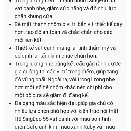
Trọng lượng trên 1 thanh nhôm
SingEco 55
vát cạnh
nhẹ, giảm sức nặng và độ chịu lực
phần khung cửa.
Bề mặt thanh nhôm ở vị trí bắn vít thiết kế dày
hơn, tạo độ an toàn và chắc chắn cho các
mối liên kết.
Thiết kế vát cạnh mang lại tính thẩm mỹ và
cố định lại tấm kính chắc chắn hơn.
Trong lượng nhẹ cùng kết cấu gân rãnh được
gia cường tại các vị trí trọng điểm, giúp tăng
độ vững chãi. Ngoài ra, với trọng lượng nhẹ
hơn một số hệ nhôm khác nên chi phí cho
một bộ cửa sẽ giảm đi đáng kể.
Đa dạng màu sắc hiện đại, giúp gia chủ có
nhiều lựa chọn phù hợp với kiến trúc nội thất.
Hệ
SingEco 55 vát cạnh
với màu sơn tĩnh
điện Cafe ánh kim, màu xanh Ruby và màu