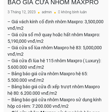
BÁO GIÁ CỬA NHÔM MAXPRO
cho
3 Tháng 12, 2023
admin
không bình luận
BÁO
– Giá vách kính cố định nhôm Maxpro: 3,500,000
GIÁ
vnđ/m2
CỬA
NHÔM
– Giá cửa sổ mở quay hoặc hất nhôm Maxpro:
MAXPRO
5,190,000 vnđ/m2
– Giá cửa sổ lùa nhôm Maxpro hệ 83: 5,000,000
vnđ/m2
– Giá cửa đi lùa hệ 115 nhôm Maxpro ( Luxury):
5.600.000 vnđ/m2
– Bảng báo giá cửa nhôm Maxpro hệ 65:
5.500.000 vnđ/m2
– Bảng báo giá cửa đi xếp trượt nhôm Maxpro
hệ 80: 6.200.000 vnđ/m2
– Bảng báo giá cửa nhôm Maxpro sử dụng kính
hộp có rèm: 7.200.000 vnđ/m2