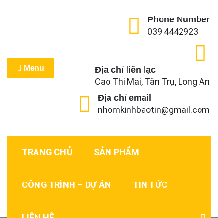
Skip
to
Phone Number
039 4442923
content
Nhôm Kính Bảo Tín
Cửa Sang – Nhà Sáng!
Menu
Địa chỉ liên lạc
Cao Thị Mai, Tân Trụ, Long An
Địa chỉ email
nhomkinhbaotin@gmail.com
TRANG CHỦ
SẢN PHẨM
CÔNG TRÌNH – DỰ ÁN
TIN TỨC
LIÊN HỆ