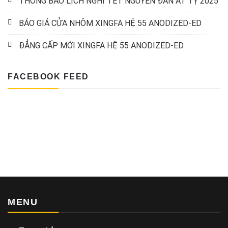
THÔNG BÁO LỊCH NGHỈ TẾT NGUYÊN ĐÁN ẤT TỴ 2025
BÁO GIÁ CỬA NHÔM XINGFA HỆ 55 ANODIZED-ED
ĐẲNG CẤP MỚI XINGFA HỆ 55 ANODIZED-ED
FACEBOOK FEED
MENU