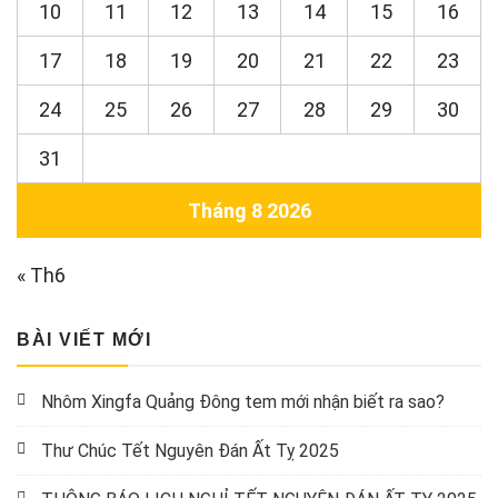
10
11
12
13
14
15
16
17
18
19
20
21
22
23
24
25
26
27
28
29
30
31
Tháng 8 2026
« Th6
BÀI VIẾT MỚI
Nhôm Xingfa Quảng Đông tem mới nhận biết ra sao?
Thư Chúc Tết Nguyên Đán Ất Tỵ 2025