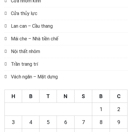
Cửa nhôm kính
Cửa thủy lực
Lan can – Cầu thang
Mái che – Nhà tiền chế
Nội thất nhôm
Trần trang trí
Vách ngăn – Mặt dựng
H
B
T
N
S
B
C
1
2
3
4
5
6
7
8
9