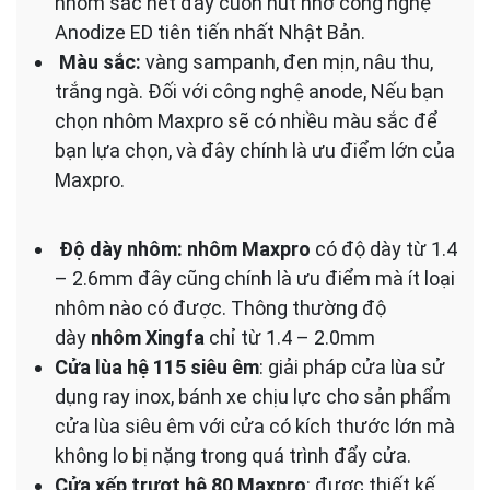
nhôm sắc nét đầy cuốn hút nhờ công nghệ
Anodize ED tiên tiến nhất Nhật Bản.
Màu sắc:
vàng sampanh, đen mịn, nâu thu,
trắng ngà. Đối với công nghệ anode, Nếu bạn
chọn nhôm Maxpro sẽ có nhiều màu sắc để
bạn lựa chọn, và đây chính là ưu điểm lớn của
Maxpro.
Độ dày nhôm:
nhôm Maxpro
có độ dày từ 1.4
– 2.6mm đây cũng chính là ưu điểm mà ít loại
nhôm nào có được. Thông thường độ
dày
nhôm Xingfa
chỉ từ 1.4 – 2.0mm
Cửa lùa hệ 115 siêu êm
: giải pháp cửa lùa sử
dụng ray inox, bánh xe chịu lực cho sản phẩm
cửa lùa siêu êm với cửa có kích thước lớn mà
không lo bị nặng trong quá trình đẩy cửa.
Cửa xếp trượt hệ 80 Maxpro
: được thiết kế