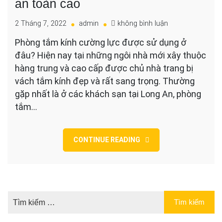
an toàn cao
cho
2 Tháng 7, 2022
admin
không bình luận
Phòng
Phòng tắm kính cường lực được sử dụng ở
tắm
đâu? Hiện nay tại những ngôi nhà mới xây thuộc
kính
cường
hàng trung và cao cấp được chủ nhà trang bị
lực
vách tắm kính đẹp và rất sang trọng. Thường
đẹp
gặp nhất là ở các khách sạn tại Long An, phòng
và
tắm…
an
toàn
cao
CONTINUE READING