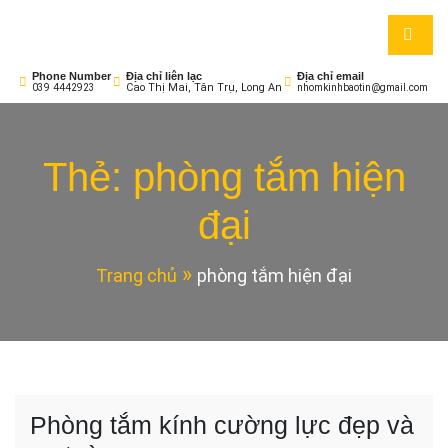
Skip
to
Nhôm Kính Bảo Tín
Cửa Sang – Nhà Sáng!
content
Phone Number
Địa chỉ liên lạc
Địa chỉ email
Cao Thị Mai, Tân Trụ, Long An
039 4442923
nhomkinhbaotin@gmail.com
Thẻ:
phòng tắm hiện
đại
Trang chủ
phòng tắm hiện đại
Phòng tắm kính cường lực đẹp và