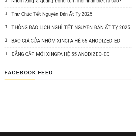
Nhôm Xingfa Quảng Đông tem mới nhận biết ra sao?
Thư Chúc Tết Nguyên Đán Ất Tỵ 2025
THÔNG BÁO LỊCH NGHỈ TẾT NGUYÊN ĐÁN ẤT TỴ 2025
BÁO GIÁ CỬA NHÔM XINGFA HỆ 55 ANODIZED-ED
ĐẲNG CẤP MỚI XINGFA HỆ 55 ANODIZED-ED
FACEBOOK FEED