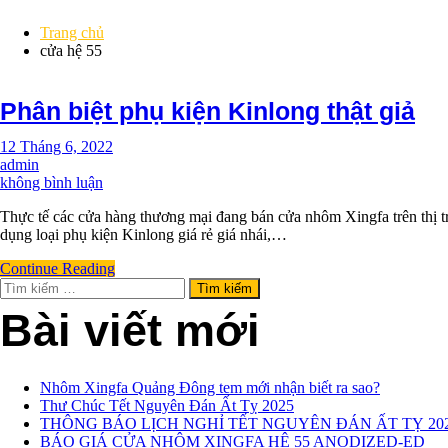
Trang chủ
cửa hệ 55
Phân biệt phụ kiện Kinlong thật giả
12 Tháng 6, 2022
admin
cho
không bình luận
Phân
Thực tế các cửa hàng thương mại đang bán cửa nhôm Xingfa trên thị
biệt
dụng loại phụ kiện Kinlong giá rẻ giá nhái,…
phụ
kiện
Continue Reading
Kinlong
Tìm
thật
kiếm
giả
Bài viết mới
cho:
Nhôm Xingfa Quảng Đông tem mới nhận biết ra sao?
Thư Chúc Tết Nguyên Đán Ất Tỵ 2025
THÔNG BÁO LỊCH NGHỈ TẾT NGUYÊN ĐÁN ẤT TỴ 20
BÁO GIÁ CỬA NHÔM XINGFA HỆ 55 ANODIZED-ED