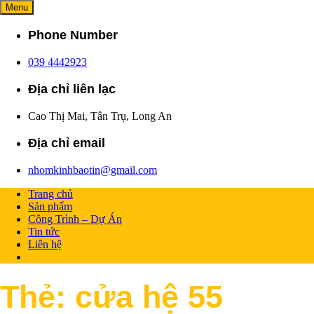
Skip
Menu
Nhôm Kính Bả
Cửa Sang – Nhà Sáng!
to
content
Phone Number
039 4442923
Địa chỉ liên lạc
Cao Thị Mai, Tân Trụ, Long An
Địa chỉ email
nhomkinhbaotin@gmail.com
Trang chủ
Sản phẩm
Công Trình – Dự Án
Tin tức
Liên hệ
Thẻ:
cửa hệ 55