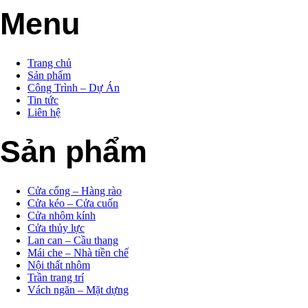
Menu
Trang chủ
Sản phẩm
Công Trình – Dự Án
Tin tức
Liên hệ
Sản phẩm
Cửa cổng – Hàng rào
Cửa kéo – Cửa cuốn
Cửa nhôm kính
Cửa thủy lực
Lan can – Cầu thang
Mái che – Nhà tiền chế
Nội thất nhôm
Trần trang trí
Vách ngăn – Mặt dựng