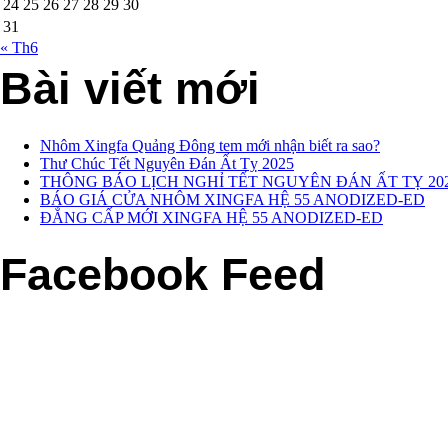
24
25
26
27
28
29
30
31
« Th6
Bài viết mới
Nhôm Xingfa Quảng Đông tem mới nhận biết ra sao?
Thư Chúc Tết Nguyên Đán Ất Tỵ 2025
THÔNG BÁO LỊCH NGHỈ TẾT NGUYÊN ĐÁN ẤT TỴ 20
BÁO GIÁ CỬA NHÔM XINGFA HỆ 55 ANODIZED-ED
ĐẲNG CẤP MỚI XINGFA HỆ 55 ANODIZED-ED
Facebook Feed