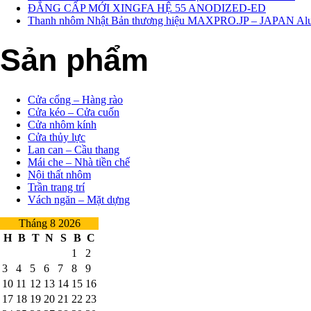
ĐẲNG CẤP MỚI XINGFA HỆ 55 ANODIZED-ED
Thanh nhôm Nhật Bản thương hiệu MAXPRO.JP – JAPAN Al
Sản phẩm
Cửa cổng – Hàng rào
Cửa kéo – Cửa cuốn
Cửa nhôm kính
Cửa thủy lực
Lan can – Cầu thang
Mái che – Nhà tiền chế
Nội thất nhôm
Trần trang trí
Vách ngăn – Mặt dựng
Tháng 8 2026
H
B
T
N
S
B
C
1
2
3
4
5
6
7
8
9
10
11
12
13
14
15
16
17
18
19
20
21
22
23