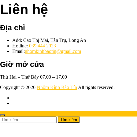
Liên hệ
Địa chỉ
Add: Cao Thị Mai, Tân Trụ, Long An
Hotline:
039 444 2923
Email:
nhomkinhbaotin@gmail.com
Giờ mở cửa
Thứ Hai – Thứ Bảy 07.00 – 17.00
Copyright © 2026
Nhôm Kính Bảo Tín
All rights reserved.
Tìm
kiếm
cho: