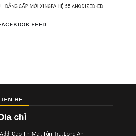
ĐẲNG CẤP MỚI XINGFA HỆ 55 ANODIZED-ED
FACEBOOK FEED
LIÊN HỆ
Địa chỉ
Add: Cao Thị Mai, Tân Trụ, Long An