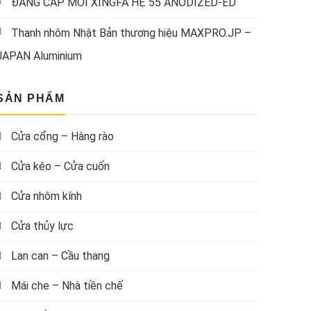
ĐẲNG CẤP MỚI XINGFA HỆ 55 ANODIZED-ED
Thanh nhôm Nhật Bản thương hiệu MAXPRO.JP –
JAPAN Aluminium
SẢN PHẨM
Cửa cổng – Hàng rào
Cửa kéo – Cửa cuốn
Cửa nhôm kính
Cửa thủy lực
Lan can – Cầu thang
Mái che – Nhà tiền chế