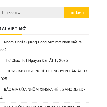
BÀI VIẾT MỚI
Nhôm Xingfa Quảng Đông tem mới nhận biết ra
sao?
Thư Chúc Tết Nguyên Đán Ất Tỵ 2025
THÔNG BÁO LỊCH NGHỈ TẾT NGUYÊN ĐÁN ẤT TỴ
2025
BÁO GIÁ CỬA NHÔM XINGFA HỆ 55 ANODIZED-
ED