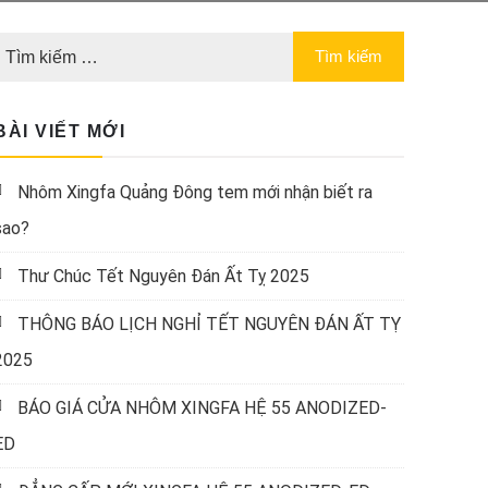
BÀI VIẾT MỚI
Nhôm Xingfa Quảng Đông tem mới nhận biết ra
sao?
Thư Chúc Tết Nguyên Đán Ất Tỵ 2025
THÔNG BÁO LỊCH NGHỈ TẾT NGUYÊN ĐÁN ẤT TỴ
2025
BÁO GIÁ CỬA NHÔM XINGFA HỆ 55 ANODIZED-
ED