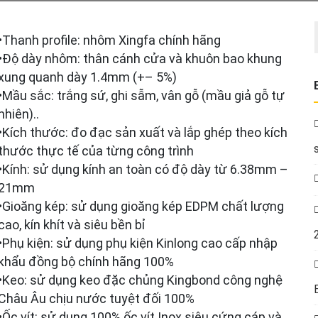
•Thanh profile: nhôm Xingfa chính hãng
•Độ dày nhôm: thân cánh cửa và khuôn bao khung
xung quanh dày 1.4mm (+– 5%)
•Mầu sắc: trắng sứ, ghi sẫm, vân gỗ (mầu giả gỗ tự
nhiên)..
•Kích thước: đo đạc sản xuất và lắp ghép theo kích
thước thực tế của từng công trình
•Kính: sử dụng kính an toàn có độ dày từ 6.38mm –
21mm
•Gioăng kép: sử dụng gioăng kép EDPM chất lượng
cao, kín khít và siêu bền bỉ
•Phụ kiện: sử dụng phụ kiện Kinlong cao cấp nhập
khẩu đồng bộ chính hãng 100%
•Keo: sử dụng keo đặc chủng Kingbond công nghệ
Châu Âu chịu nước tuyệt đối 100%
•Ốc vít: sử dụng 100% ốc vít Inox siêu cứng cáp và