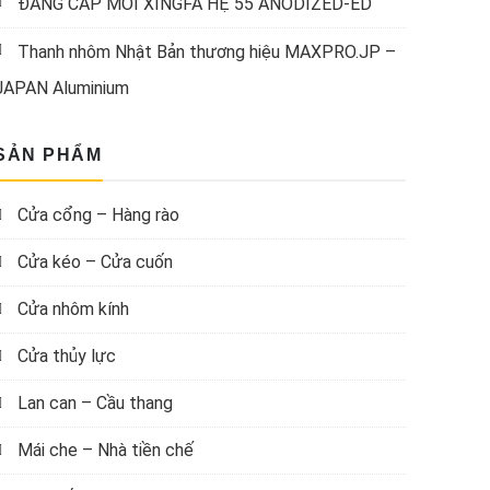
ĐẲNG CẤP MỚI XINGFA HỆ 55 ANODIZED-ED
Thanh nhôm Nhật Bản thương hiệu MAXPRO.JP –
JAPAN Aluminium
SẢN PHẨM
Cửa cổng – Hàng rào
Cửa kéo – Cửa cuốn
Cửa nhôm kính
Cửa thủy lực
Lan can – Cầu thang
Mái che – Nhà tiền chế