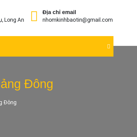
Địa chỉ email
ụ, Long An
nhomkinhbaotin@gmail.com
uảng Đông
ng Đông