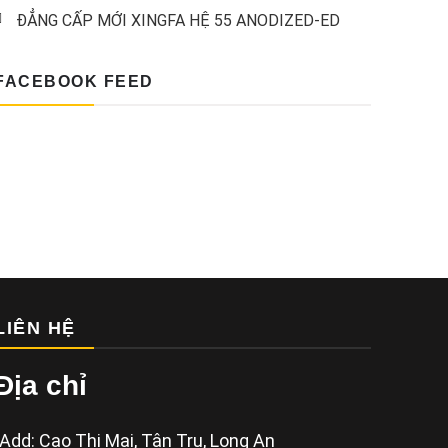
ĐẲNG CẤP MỚI XINGFA HỆ 55 ANODIZED-ED
FACEBOOK FEED
LIÊN HỆ
Địa chỉ
Add: Cao Thị Mai, Tân Trụ, Long An