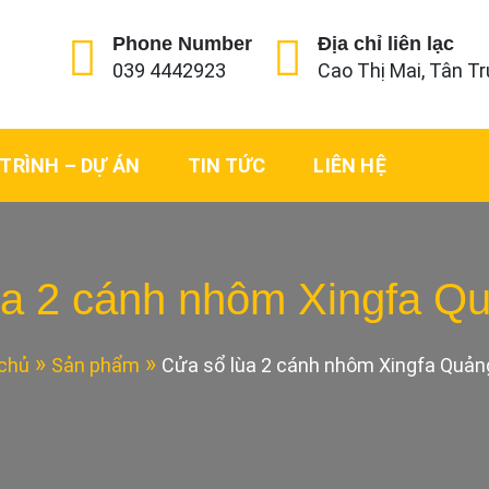
Phone Number
Địa chỉ liên lạc
039 4442923
Cao Thị Mai, Tân Tr
TRÌNH – DỰ ÁN
TIN TỨC
LIÊN HỆ
ùa 2 cánh nhôm Xingfa Q
chủ
Sản phẩm
Cửa sổ lùa 2 cánh nhôm Xingfa Quả