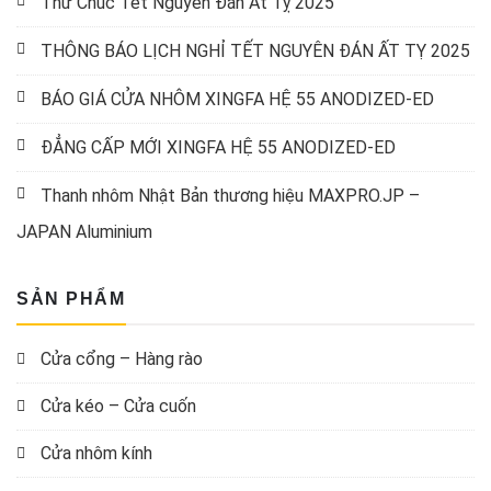
Thư Chúc Tết Nguyên Đán Ất Tỵ 2025
THÔNG BÁO LỊCH NGHỈ TẾT NGUYÊN ĐÁN ẤT TỴ 2025
BÁO GIÁ CỬA NHÔM XINGFA HỆ 55 ANODIZED-ED
ĐẲNG CẤP MỚI XINGFA HỆ 55 ANODIZED-ED
Thanh nhôm Nhật Bản thương hiệu MAXPRO.JP –
JAPAN Aluminium
SẢN PHẨM
Cửa cổng – Hàng rào
Cửa kéo – Cửa cuốn
Cửa nhôm kính