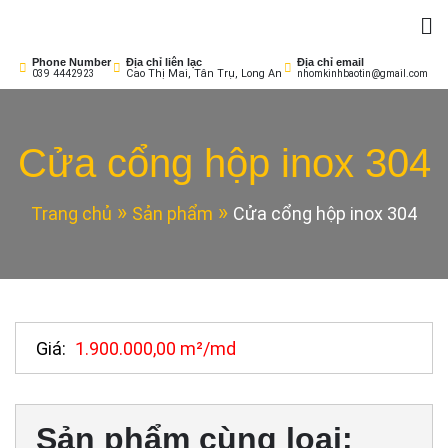
Skip
to
Nhôm Kính Bảo Tín
Cửa Sang – Nhà Sáng!
content
Phone Number
Địa chỉ liên lạc
Địa chỉ email
Cao Thị Mai, Tân Trụ, Long An
039 4442923
nhomkinhbaotin@gmail.com
Cửa cổng hộp inox 304
Trang chủ
Sản phẩm
Cửa cổng hộp inox 304
Giá:
1.900.000,00 m²/md
Sản phẩm cùng loại: