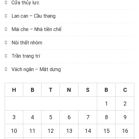
Cửa thủy lực
Lan can – Cầu thang
Mái che – Nhà tiền chế
Nội thất nhôm
Trần trang trí
Vách ngăn – Mặt dựng
H
B
T
N
S
B
C
1
2
3
4
5
6
7
8
9
10
11
12
13
14
15
16